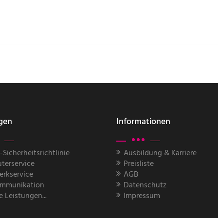
gen
Informationen
-Sicherheitsrichtlinie
Ausbildung & Karriere
terservice
Preisliste
rkservice
AGB
ommunikation
Datenschutz
e Leistungen...
Impressum