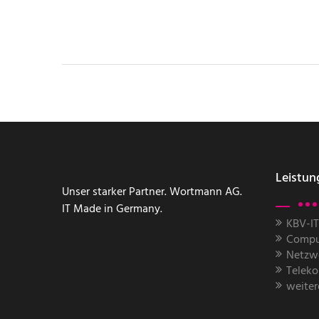
Leistun
Unser starker Partner. Wortmann AG.
IT Made in Germany.
KBV-IT
Compu
Netzwe
Telek
weiter